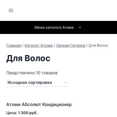
Перейти
к
содержанию
Развернуть
Меню каталога Атоми
дочернее
меню
Главная
/
Каталог Атоми
/
Личная Гигиена
/
Для Волос
Для Волос
Представлено 10 товаров
Атоми Абсолют Кондиционер
1 300
руб.