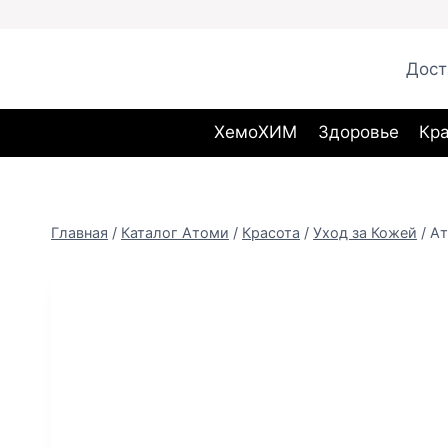
Перейти
к
содержанию
Дост
ХемоХИМ
Здоровье
Кр
Главная
/
Каталог Атоми
/
Красота
/
Уход за Кожей
/
Ат