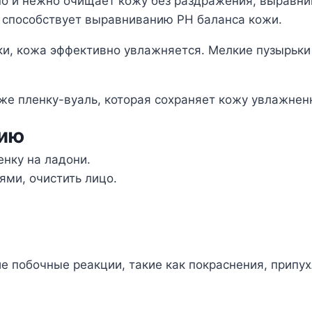
вно и нежно очищает кожу без раздражения, выравн
и способствует выравниванию PH баланса кожи.
ки, кожа эффективно увлажняется. Мелкие пузырьки
же пленку-вуаль, которая сохраняет кожу увлажнен
нию
енку на ладони.
ми, очистить лицо.
 побочные реакции, такие как покраснения, припухлос