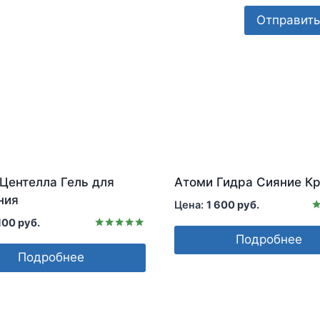
Центелла Гель для
Атоми Гидра Сияние К
ния
1 600
руб.
О
 100
руб.
5
Оценка
Подробнее
и
5.00
Подробнее
из 5