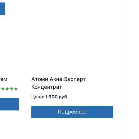
рем
Атоми Акне Эксперт
Концентрат
ценка
1 600
руб.
.00
з 5
Подробнее