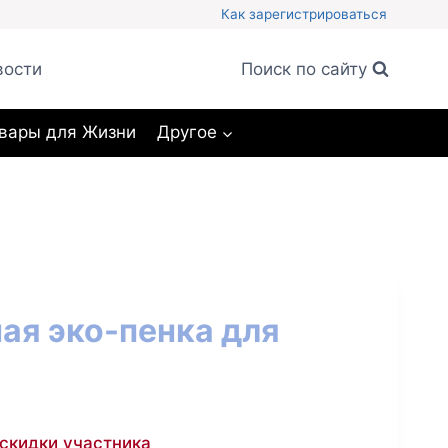
Как зарегистрироваться
вости
Поиск по сайту
вары для Жизни
Другое
ая эко-пенка для
 скидки участника