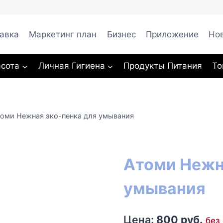
авка
Маркетинг план
Бизнес
Приложение
Но
асота
Личная Гигиена
Продукты Питания
То
оми Нежная эко-пенка для умывания
Атоми Нежн
умывания
800
руб.
без